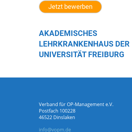
Jetzt bewerben
AKADEMISCHES
LEHRKRANKENHAUS DER
UNIVERSITÄT FREIBURG
Verband für OP-Management e.V.
Postfach 100228
46522 Dinslaken
info@vopm.de